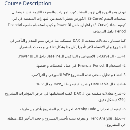
Course Description
تهدف هذه الدورة إلى تزويد المشاركين بالمهارات والمعرفة اللازمة لإنشاء وتحليل
منحنيات التقدم (S-Curve) , الكورس يغطي العديد من المهارات المتقدمه في اني
كيفيه انشاء (S-Curve) و اظهاره داخل Power BI و كيفيه استخدام خاصيه Financial
Period داهل البريماف
كما سنتناول معادلات متقدمه ال DAX ستمكننا منا عرض نسم التقدم و التأخير في
المشروع و اي الاقسام اكثر تأخيرا , كل هذا بشكل تفاعلي و محدث باستمرار.
1-انشاء ال S-Curve الاسبوعي و التراكمي للBaseline داخل ال Power BI.
2- استخدام ال Financial Period في عمل التحديثات و حفظها.
3- انشاء و تحليل منحني تقدم المشروع EV% الاسبوعي و التراكمي.
4- انشاء ال Date Table و شرح كيفيه ربط الPV% مع ال EV% .
5- شرح معادلات متقدمه من ال DAX كفييه استخدامها في عرض المؤشرات المشروع
(KPIs) بشكل دقيق.
6- كيفيه استخدام ال Activity Code لعرض تقدم المشروع بأكثر من طريقه .
7- تحليل Trend Analysis و معرفه نسبه تأخشر المشروع و حجم التأخير لكل منطقه
في المشروع .