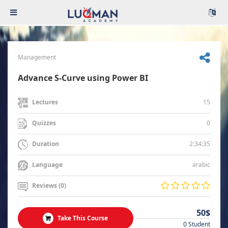
Management
Advance S-Curve using Power BI
15
Lectures
0
Quizzes
2:34:35
Duration
arabic
Language
Reviews (0)
50$
Take This Course
0 Student