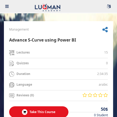
Management
Advance S-Curve using Power BI
15
Lectures
0
Quizzes
2:34:35
Duration
arabic
Language
Reviews (0)
50$
Take This Course
0 Student