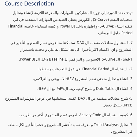
Course Description
تهدف هذه الدورة إلى تزويد المشاركين بالمهارات والمعرفة اللازمة لإنشاء وتحليل
منحنيات التقدم (S-Curve) , الكورس يغطي العديد من المهارات المتقدمه في اني
كيفيه انشاء (S-Curve) و اظهاره داخل Power BI و كيفيه استخدام خاصيه Financial
Period داهل البريماف
كما سنتناول معادلات متقدمه ال DAX ستمكننا منا عرض نسم التقدم و التأخير في
المشروع و اي الاقسام اكثر تأخيرا , كل هذا بشكل تفاعلي و محدث باستمرار.
1-انشاء ال S-Curve الاسبوعي و التراكمي للBaseline داخل ال Power BI.
2- استخدام ال Financial Period في عمل التحديثات و حفظها.
3- انشاء و تحليل منحني تقدم المشروع EV% الاسبوعي و التراكمي.
4- انشاء ال Date Table و شرح كيفيه ربط الPV% مع ال EV% .
5- شرح معادلات متقدمه من ال DAX كفييه استخدامها في عرض المؤشرات المشروع
(KPIs) بشكل دقيق.
6- كيفيه استخدام ال Activity Code لعرض تقدم المشروع بأكثر من طريقه .
7- تحليل Trend Analysis و معرفه نسبه تأخشر المشروع و حجم التأخير لكل منطقه
في المشروع .