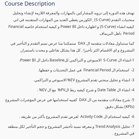
Course Description
تهدف هذه الدورة إلى تزويد المشاركين بالمهارات والمعرفة اللازمة لإنشاء وتحليل
منحنيات التقدم (S-Curve) , الكورس يغطي العديد من المهارات المتقدمه في اني
كيفيه انشاء (S-Curve) و اظهاره داخل Power BI و كيفيه استخدام خاصيه Financial
Period داهل البريماف
كما سنتناول معادلات متقدمه ال DAX ستمكننا منا عرض نسم التقدم و التأخير في
المشروع و اي الاقسام اكثر تأخيرا , كل هذا بشكل تفاعلي و محدث باستمرار.
1-انشاء ال S-Curve الاسبوعي و التراكمي للBaseline داخل ال Power BI.
2- استخدام ال Financial Period في عمل التحديثات و حفظها.
3- انشاء و تحليل منحني تقدم المشروع EV% الاسبوعي و التراكمي.
4- انشاء ال Date Table و شرح كيفيه ربط الPV% مع ال EV% .
5- شرح معادلات متقدمه من ال DAX كفييه استخدامها في عرض المؤشرات المشروع
(KPIs) بشكل دقيق.
6- كيفيه استخدام ال Activity Code لعرض تقدم المشروع بأكثر من طريقه .
7- تحليل Trend Analysis و معرفه نسبه تأخشر المشروع و حجم التأخير لكل منطقه
في المشروع .