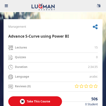
Management
Advance S-Curve using Power BI
15
Lectures
0
Quizzes
2:34:35
Duration
arabic
Language
Reviews (0)
50$
Take This Course
0 Student