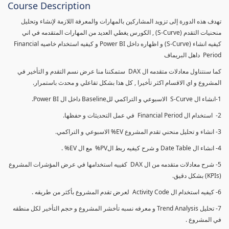
Course Description
تهدف هذه الدورة إلى تزويد المشاركين بالمهارات والمعرفة اللازمة لإنشاء وتحليل
منحنيات التقدم (S-Curve) , الكورس يغطي العديد من المهارات المتقدمه في اني
كيفيه انشاء (S-Curve) و اظهاره داخل Power BI و كيفيه استخدام خاصيه Financial
Period داهل البريماف
كما سنتناول معادلات متقدمه ال DAX ستمكننا منا عرض نسم التقدم و التأخير في
المشروع و اي الاقسام اكثر تأخيرا , كل هذا بشكل تفاعلي و محدث باستمرار.
1-انشاء ال S-Curve الاسبوعي و التراكمي للBaseline داخل ال Power BI.
2- استخدام ال Financial Period في عمل التحديثات و حفظها.
3- انشاء و تحليل منحني تقدم المشروع EV% الاسبوعي و التراكمي.
4- انشاء ال Date Table و شرح كيفيه ربط الPV% مع ال EV% .
5- شرح معادلات متقدمه من ال DAX كفييه استخدامها في عرض المؤشرات المشروع
(KPIs) بشكل دقيق.
6- كيفيه استخدام ال Activity Code لعرض تقدم المشروع بأكثر من طريقه .
7- تحليل Trend Analysis و معرفه نسبه تأخشر المشروع و حجم التأخير لكل منطقه
في المشروع .