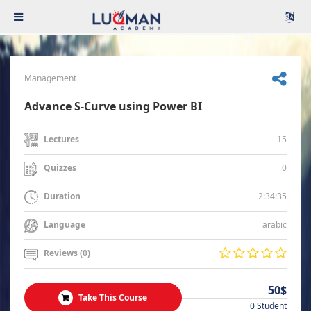
Management
Advance S-Curve using Power BI
15
Lectures
0
Quizzes
2:34:35
Duration
arabic
Language
Reviews (0)
50$
Take This Course
0 Student