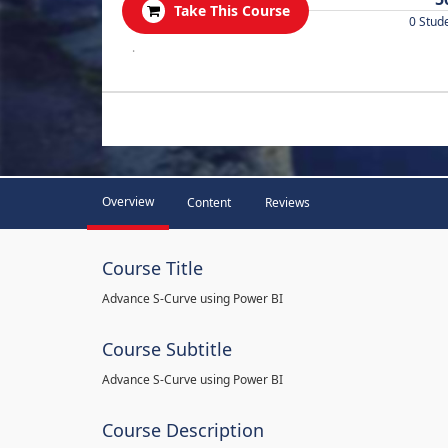
Take This Course
0 Stud
.
Overview
Content
Reviews
Course Title
Advance S-Curve using Power BI
Course Subtitle
Advance S-Curve using Power BI
Course Description