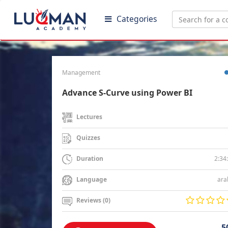
Categories
Management
Advance S-Curve using Power BI
Lectures
Quizzes
2:34
Duration
ara
Language
Reviews (0)
5