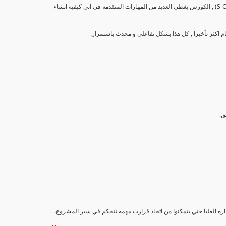
تهدف هذه الدورة إلى تزويد المشاركين بالمهارات والمعرفة اللازمة لإنشاء وتحليل منحنيات التقدم (S-Curve) , الكورس يغطي العديد من المهارات المتقدمه في اني كيفيه انشاء
اداره العليا حتي يتمكنوا من اتخاذ قرارت مهمه تتحكم في سير المشروع