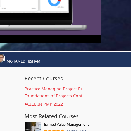
MOHAMED HISHAM
Recent Courses
Practice Managing Project Ri
Foundations of Projects Cont
AGILE IN PMP 2022
Most Related Courses
Earned Value Management
(22 Reviews )