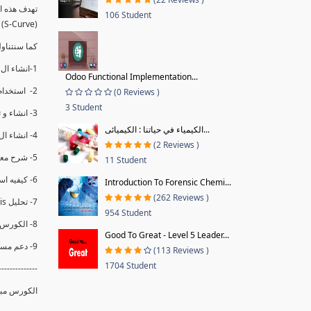
106 Student
(S-Curve) و اظهاره داخل Power BI و كيفيه استخدام خاصيه Financial Period داهل البريماف
ستمكننا منا عرض نسم التقدم و التأخير في المشروع .
1-انشاء ال S-Curve الاسبوعي و التراكمي للBaseline داخل ال Power BI.
Odoo Functional Implementation...
2- استخدام ال Financial Period في عمل التحديثات و حفظها.
(0 Reviews )
3 Student
3- انشاء و تحليل منحني تقدم المشروع EV% الاسبوعي و التراكمي.
الكيمياء في حياتنا : الكيميائى...
4- انشاء ال Date Table و شرح كيفيه ربط الPV% مع ال EV% .
(2 Reviews )
5- شرح معادلات متقدمه من ال DAX كفييه استخدامها في عرض المؤشرات المشروع (KPIs) بشكل دقيق.
11 Student
6- كيفيه استخدام ال Activity Code لعرض تقدم المشروع بأكثر من طريقه .
Introduction To Forensic Chemi...
(262 Reviews )
7- تحليل Trend Analysis و معرفه نسبه تأخشر المشروع و حجم التأخير لكل منطقه في المشروع .
954 Student
8- الكورس مبني علي خبره عمليه .
Good To Great - Level 5 Leader...
9- دعم مستمر للكورس.
(113 Reviews )
1704 Student
--------------
الكورس مبن.