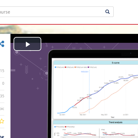
Play
Video
15
0
:35
bic
0$