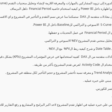
كما سنتناول معادلات متقدمه ال DAX و اي الاقسام اكثر تأخيرا , كل هذا بشكل تفاعلي و محدث باستمرار
ي علي خبره عمليه في اظهار تقدم المشروع لاحد اكبر البرامج و المشاريع و رفع التقارير لل