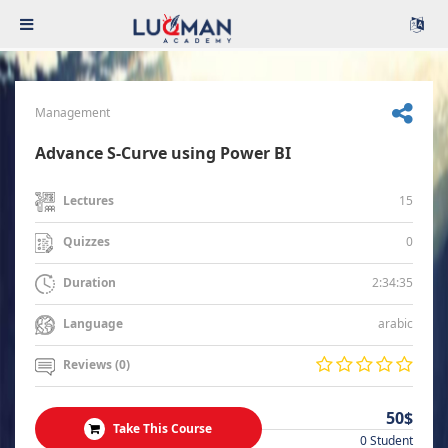
Management
Advance S-Curve using Power BI
15
Lectures
0
Quizzes
2:34:35
Duration
arabic
Language
Reviews (0)
50$
Take This Course
0 Student