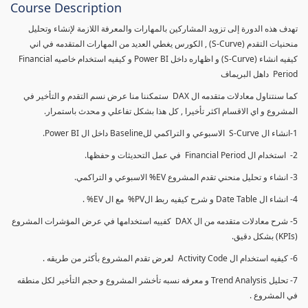
Course Description
تهدف هذه الدورة إلى تزويد المشاركين بالمهارات والمعرفة اللازمة لإنشاء وتحليل
منحنيات التقدم (S-Curve) , الكورس يغطي العديد من المهارات المتقدمه في اني
كيفيه انشاء (S-Curve) و اظهاره داخل Power BI و كيفيه استخدام خاصيه Financial
Period داهل البريماف
كما سنتناول معادلات متقدمه ال DAX ستمكننا منا عرض نسم التقدم و التأخير في
المشروع و اي الاقسام اكثر تأخيرا , كل هذا بشكل تفاعلي و محدث باستمرار.
1-انشاء ال S-Curve الاسبوعي و التراكمي للBaseline داخل ال Power BI.
2- استخدام ال Financial Period في عمل التحديثات و حفظها.
3- انشاء و تحليل منحني تقدم المشروع EV% الاسبوعي و التراكمي.
4- انشاء ال Date Table و شرح كيفيه ربط الPV% مع ال EV% .
5- شرح معادلات متقدمه من ال DAX كفييه استخدامها في عرض المؤشرات المشروع
(KPIs) بشكل دقيق.
6- كيفيه استخدام ال Activity Code لعرض تقدم المشروع بأكثر من طريقه .
7- تحليل Trend Analysis و معرفه نسبه تأخشر المشروع و حجم التأخير لكل منطقه
في المشروع .