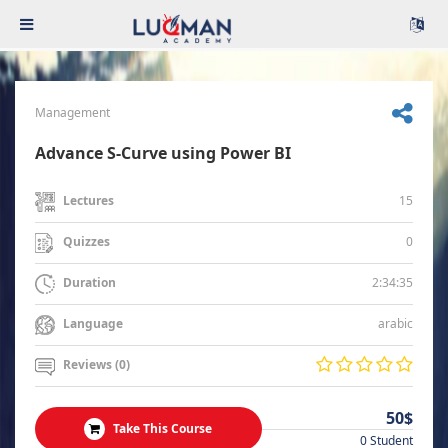
Management
Advance S-Curve using Power BI
15
Lectures
0
Quizzes
2:34:35
Duration
arabic
Language
Reviews (0)
50$
Take This Course
0 Student