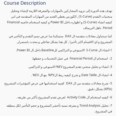
Course Description
تهدف هذه الدورة إلى تزويد المشاركين بالمهارات والمعرفة اللازمة لإنشاء وتحليل
منحنيات التقدم (S-Curve) , الكورس يغطي العديد من المهارات المتقدمه في اني
كيفيه انشاء (S-Curve) و اظهاره داخل Power BI و كيفيه استخدام خاصيه Financial
Period داهل البريماف
كما سنتناول معادلات متقدمه ال DAX ستمكننا منا عرض نسم التقدم و التأخير في
المشروع و اي الاقسام اكثر تأخيرا , كل هذا بشكل تفاعلي و محدث باستمرار.
1-انشاء ال S-Curve الاسبوعي و التراكمي للBaseline داخل ال Power BI.
2- استخدام ال Financial Period في عمل التحديثات و حفظها.
3- انشاء و تحليل منحني تقدم المشروع EV% الاسبوعي و التراكمي.
4- انشاء ال Date Table و شرح كيفيه ربط الPV% مع ال EV% .
5- شرح معادلات متقدمه من ال DAX كفييه استخدامها في عرض المؤشرات المشروع
(KPIs) بشكل دقيق.
6- كيفيه استخدام ال Activity Code لعرض تقدم المشروع بأكثر من طريقه .
7- تحليل Trend Analysis و معرفه نسبه تأخشر المشروع و حجم التأخير لكل منطقه
في المشروع .