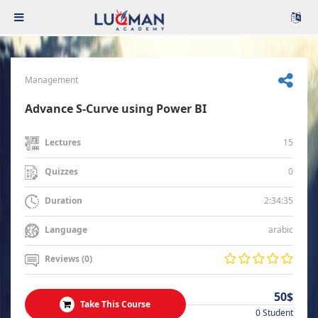
Management
Advance S-Curve using Power BI
15
Lectures
0
Quizzes
2:34:35
Duration
arabic
Language
Reviews (0)
50$
Take This Course
0 Student