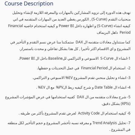
Course Description
تهدف هذه الدورة إلى تزويد المشاركين بالمهارات والمعرفة اللازمة لإنشاء وتحليل
منحنيات التقدم (S-Curve) , الكورس يغطي العديد من المهارات المتقدمه في اني
كيفيه انشاء (S-Curve) و اظهاره داخل Power BI و كيفيه استخدام خاصيه Financial
Period داهل البريماف
كما سنتناول معادلات متقدمه ال DAX ستمكننا منا عرض نسم التقدم و التأخير في
المشروع و اي الاقسام اكثر تأخيرا , كل هذا بشكل تفاعلي و محدث باستمرار.
1-انشاء ال S-Curve الاسبوعي و التراكمي للBaseline داخل ال Power BI.
2- استخدام ال Financial Period في عمل التحديثات و حفظها.
3- انشاء و تحليل منحني تقدم المشروع EV% الاسبوعي و التراكمي.
4- انشاء ال Date Table و شرح كيفيه ربط الPV% مع ال EV% .
5- شرح معادلات متقدمه من ال DAX كفييه استخدامها في عرض المؤشرات المشروع
(KPIs) بشكل دقيق.
6- كيفيه استخدام ال Activity Code لعرض تقدم المشروع بأكثر من طريقه .
7- تحليل Trend Analysis و معرفه نسبه تأخشر المشروع و حجم التأخير لكل منطقه
في المشروع .