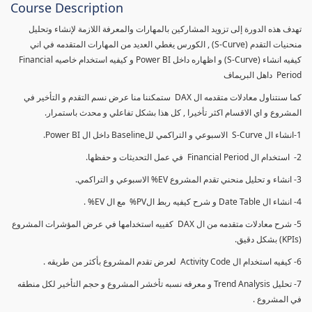
Course Description
تهدف هذه الدورة إلى تزويد المشاركين بالمهارات والمعرفة اللازمة لإنشاء وتحليل
منحنيات التقدم (S-Curve) , الكورس يغطي العديد من المهارات المتقدمه في اني
كيفيه انشاء (S-Curve) و اظهاره داخل Power BI و كيفيه استخدام خاصيه Financial
Period داهل البريماف
كما سنتناول معادلات متقدمه ال DAX ستمكننا منا عرض نسم التقدم و التأخير في
المشروع و اي الاقسام اكثر تأخيرا , كل هذا بشكل تفاعلي و محدث باستمرار.
1-انشاء ال S-Curve الاسبوعي و التراكمي للBaseline داخل ال Power BI.
2- استخدام ال Financial Period في عمل التحديثات و حفظها.
3- انشاء و تحليل منحني تقدم المشروع EV% الاسبوعي و التراكمي.
4- انشاء ال Date Table و شرح كيفيه ربط الPV% مع ال EV% .
5- شرح معادلات متقدمه من ال DAX كفييه استخدامها في عرض المؤشرات المشروع
(KPIs) بشكل دقيق.
6- كيفيه استخدام ال Activity Code لعرض تقدم المشروع بأكثر من طريقه .
7- تحليل Trend Analysis و معرفه نسبه تأخشر المشروع و حجم التأخير لكل منطقه
في المشروع .