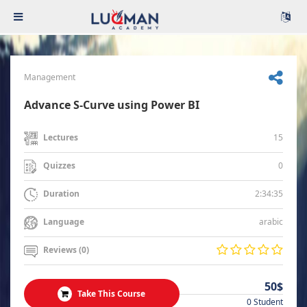
Management
Advance S-Curve using Power BI
15
Lectures
0
Quizzes
2:34:35
Duration
arabic
Language
Reviews (0)
50$
Take This Course
0 Student