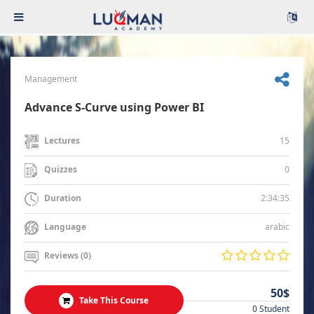
Management
Advance S-Curve using Power BI
15
Lectures
0
Quizzes
2:34:35
Duration
arabic
Language
Reviews (0)
50$
Take This Course
0 Student