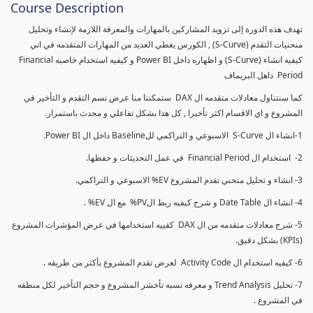
Course Description
تهدف هذه الدورة إلى تزويد المشاركين بالمهارات والمعرفة اللازمة لإنشاء وتحليل
منحنيات التقدم (S-Curve) , الكورس يغطي العديد من المهارات المتقدمه في اني
كيفيه انشاء (S-Curve) و اظهاره داخل Power BI و كيفيه استخدام خاصيه Financial
Period داهل البريماف
كما سنتناول معادلات متقدمه ال DAX ستمكننا منا عرض نسم التقدم و التأخير في
المشروع و اي الاقسام اكثر تأخيرا , كل هذا بشكل تفاعلي و محدث باستمرار.
1-انشاء ال S-Curve الاسبوعي و التراكمي للBaseline داخل ال Power BI.
2- استخدام ال Financial Period في عمل التحديثات و حفظها.
3- انشاء و تحليل منحني تقدم المشروع EV% الاسبوعي و التراكمي.
4- انشاء ال Date Table و شرح كيفيه ربط الPV% مع ال EV% .
5- شرح معادلات متقدمه من ال DAX كفييه استخدامها في عرض المؤشرات المشروع
(KPIs) بشكل دقيق.
6- كيفيه استخدام ال Activity Code لعرض تقدم المشروع بأكثر من طريقه .
7- تحليل Trend Analysis و معرفه نسبه تأخشر المشروع و حجم التأخير لكل منطقه
في المشروع .