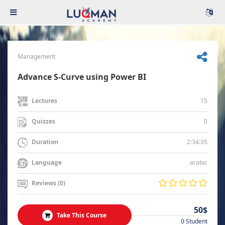
Management
Advance S-Curve using Power BI
15
Lectures
0
Quizzes
2:34:35
Duration
arabic
Language
Reviews (0)
50$
Take This Course
0 Student