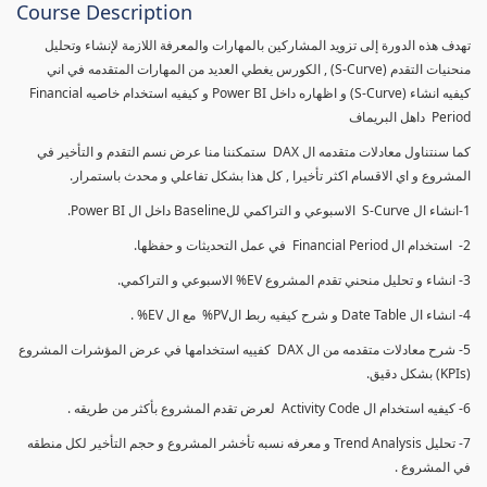
Course Description
تهدف هذه الدورة إلى تزويد المشاركين بالمهارات والمعرفة اللازمة لإنشاء وتحليل
منحنيات التقدم (S-Curve) , الكورس يغطي العديد من المهارات المتقدمه في اني
كيفيه انشاء (S-Curve) و اظهاره داخل Power BI و كيفيه استخدام خاصيه Financial
Period داهل البريماف
كما سنتناول معادلات متقدمه ال DAX ستمكننا منا عرض نسم التقدم و التأخير في
المشروع و اي الاقسام اكثر تأخيرا , كل هذا بشكل تفاعلي و محدث باستمرار.
1-انشاء ال S-Curve الاسبوعي و التراكمي للBaseline داخل ال Power BI.
2- استخدام ال Financial Period في عمل التحديثات و حفظها.
3- انشاء و تحليل منحني تقدم المشروع EV% الاسبوعي و التراكمي.
4- انشاء ال Date Table و شرح كيفيه ربط الPV% مع ال EV% .
5- شرح معادلات متقدمه من ال DAX كفييه استخدامها في عرض المؤشرات المشروع
(KPIs) بشكل دقيق.
6- كيفيه استخدام ال Activity Code لعرض تقدم المشروع بأكثر من طريقه .
7- تحليل Trend Analysis و معرفه نسبه تأخشر المشروع و حجم التأخير لكل منطقه
في المشروع .