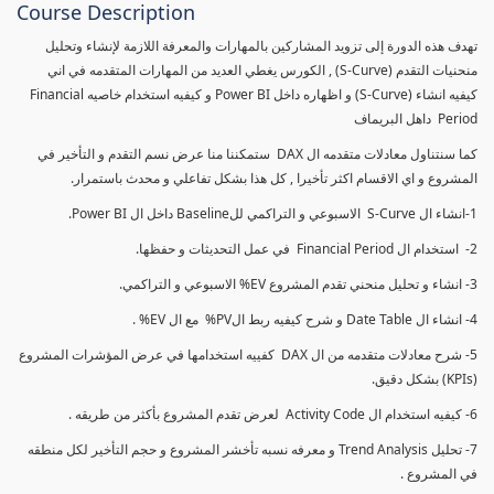
Course Description
تهدف هذه الدورة إلى تزويد المشاركين بالمهارات والمعرفة اللازمة لإنشاء وتحليل
منحنيات التقدم (S-Curve) , الكورس يغطي العديد من المهارات المتقدمه في اني
كيفيه انشاء (S-Curve) و اظهاره داخل Power BI و كيفيه استخدام خاصيه Financial
Period داهل البريماف
كما سنتناول معادلات متقدمه ال DAX ستمكننا منا عرض نسم التقدم و التأخير في
المشروع و اي الاقسام اكثر تأخيرا , كل هذا بشكل تفاعلي و محدث باستمرار.
1-انشاء ال S-Curve الاسبوعي و التراكمي للBaseline داخل ال Power BI.
2- استخدام ال Financial Period في عمل التحديثات و حفظها.
3- انشاء و تحليل منحني تقدم المشروع EV% الاسبوعي و التراكمي.
4- انشاء ال Date Table و شرح كيفيه ربط الPV% مع ال EV% .
5- شرح معادلات متقدمه من ال DAX كفييه استخدامها في عرض المؤشرات المشروع
(KPIs) بشكل دقيق.
6- كيفيه استخدام ال Activity Code لعرض تقدم المشروع بأكثر من طريقه .
7- تحليل Trend Analysis و معرفه نسبه تأخشر المشروع و حجم التأخير لكل منطقه
في المشروع .