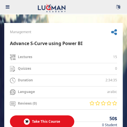
Management
Advance S-Curve using Power BI
15
Lectures
0
Quizzes
2:34:35
Duration
arabic
Language
Reviews (0)
50$
Take This Course
0 Student