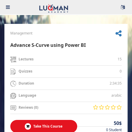
Management
Advance S-Curve using Power BI
15
Lectures
0
Quizzes
2:34:35
Duration
arabic
Language
Reviews (0)
50$
Take This Course
0 Student