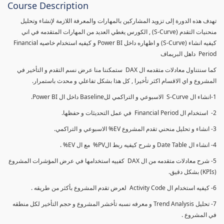
Course Description
تهدف هذه الدورة إلى تزويد المشاركين بالمهارات والمعرفة اللازمة لإنشاء وتحليل
منحنيات التقدم (S-Curve) , الكورس يغطي العديد من المهارات المتقدمه في اني
كيفيه انشاء (S-Curve) و اظهاره داخل Power BI و كيفيه استخدام خاصيه Financial
Period داهل البريماف
كما سنتناول معادلات متقدمه ال DAX ستمكننا منا عرض نسم التقدم و التأخير في
المشروع و اي الاقسام اكثر تأخيرا , كل هذا بشكل تفاعلي و محدث باستمرار.
1-انشاء ال S-Curve الاسبوعي و التراكمي للBaseline داخل ال Power BI.
2- استخدام ال Financial Period في عمل التحديثات و حفظها.
3- انشاء و تحليل منحني تقدم المشروع EV% الاسبوعي و التراكمي.
4- انشاء ال Date Table و شرح كيفيه ربط الPV% مع ال EV% .
5- شرح معادلات متقدمه من ال DAX كفييه استخدامها في عرض المؤشرات المشروع
(KPIs) بشكل دقيق.
6- كيفيه استخدام ال Activity Code لعرض تقدم المشروع بأكثر من طريقه .
7- تحليل Trend Analysis و معرفه نسبه تأخشر المشروع و حجم التأخير لكل منطقه
في المشروع .