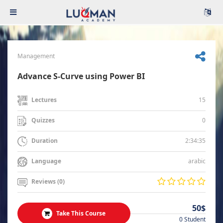
Management
Advance S-Curve using Power BI
15
Lectures
0
Quizzes
2:34:35
Duration
arabic
Language
Reviews (0)
50$
Take This Course
0 Student