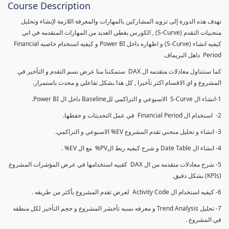
Course Description
تهدف هذه الدورة إلى تزويد المشاركين بالمهارات والمعرفة اللازمة لإنشاء وتحليل
منحنيات التقدم (S-Curve) , الكورس يغطي العديد من المهارات المتقدمه في اني
كيفيه انشاء (S-Curve) و اظهاره داخل Power BI و كيفيه استخدام خاصيه Financial
Period داهل البريماف
كما سنتناول معادلات متقدمه ال DAX ستمكننا منا عرض نسم التقدم و التأخير في
المشروع و اي الاقسام اكثر تأخيرا , كل هذا بشكل تفاعلي و محدث باستمرار.
1-انشاء ال S-Curve الاسبوعي و التراكمي للBaseline داخل ال Power BI.
2- استخدام ال Financial Period في عمل التحديثات و حفظها.
3- انشاء و تحليل منحني تقدم المشروع EV% الاسبوعي و التراكمي.
4- انشاء ال Date Table و شرح كيفيه ربط الPV% مع ال EV% .
5- شرح معادلات متقدمه من ال DAX كفييه استخدامها في عرض المؤشرات المشروع
(KPIs) بشكل دقيق.
6- كيفيه استخدام ال Activity Code لعرض تقدم المشروع بأكثر من طريقه .
7- تحليل Trend Analysis و معرفه نسبه تأخشر المشروع و حجم التأخير لكل منطقه
في المشروع .