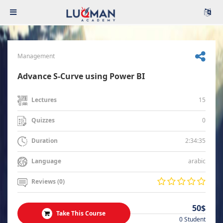
Management
Advance S-Curve using Power BI
15
Lectures
0
Quizzes
2:34:35
Duration
arabic
Language
Reviews (0)
50$
Take This Course
0 Student