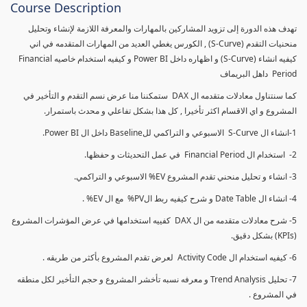
Course Description
تهدف هذه الدورة إلى تزويد المشاركين بالمهارات والمعرفة اللازمة لإنشاء وتحليل
منحنيات التقدم (S-Curve) , الكورس يغطي العديد من المهارات المتقدمه في اني
كيفيه انشاء (S-Curve) و اظهاره داخل Power BI و كيفيه استخدام خاصيه Financial
Period داهل البريماف
كما سنتناول معادلات متقدمه ال DAX ستمكننا منا عرض نسم التقدم و التأخير في
المشروع و اي الاقسام اكثر تأخيرا , كل هذا بشكل تفاعلي و محدث باستمرار.
1-انشاء ال S-Curve الاسبوعي و التراكمي للBaseline داخل ال Power BI.
2- استخدام ال Financial Period في عمل التحديثات و حفظها.
3- انشاء و تحليل منحني تقدم المشروع EV% الاسبوعي و التراكمي.
4- انشاء ال Date Table و شرح كيفيه ربط الPV% مع ال EV% .
5- شرح معادلات متقدمه من ال DAX كفييه استخدامها في عرض المؤشرات المشروع
(KPIs) بشكل دقيق.
6- كيفيه استخدام ال Activity Code لعرض تقدم المشروع بأكثر من طريقه .
7- تحليل Trend Analysis و معرفه نسبه تأخشر المشروع و حجم التأخير لكل منطقه
في المشروع .