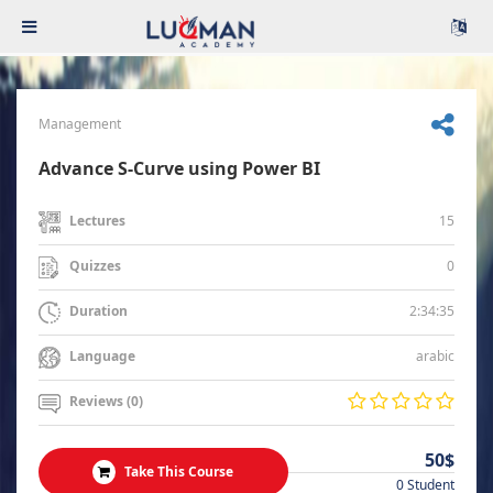
Management
Advance S-Curve using Power BI
15
Lectures
0
Quizzes
2:34:35
Duration
arabic
Language
Reviews (0)
50$
Take This Course
0 Student