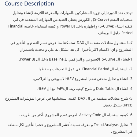
Course Description
تهدف هذه الدورة إلى تزويد المشاركين بالمهارات والمعرفة اللازمة لإنشاء وتحليل
منحنيات التقدم (S-Curve) , الكورس يغطي العديد من المهارات المتقدمه في اني
كيفيه انشاء (S-Curve) و اظهاره داخل Power BI و كيفيه استخدام خاصيه Financial
Period داهل البريماف
كما سنتناول معادلات متقدمه ال DAX ستمكننا منا عرض نسم التقدم و التأخير في
المشروع و اي الاقسام اكثر تأخيرا , كل هذا بشكل تفاعلي و محدث باستمرار.
1-انشاء ال S-Curve الاسبوعي و التراكمي للBaseline داخل ال Power BI.
2- استخدام ال Financial Period في عمل التحديثات و حفظها.
3- انشاء و تحليل منحني تقدم المشروع EV% الاسبوعي و التراكمي.
4- انشاء ال Date Table و شرح كيفيه ربط الPV% مع ال EV% .
5- شرح معادلات متقدمه من ال DAX كفييه استخدامها في عرض المؤشرات المشروع
(KPIs) بشكل دقيق.
6- كيفيه استخدام ال Activity Code لعرض تقدم المشروع بأكثر من طريقه .
7- تحليل Trend Analysis و معرفه نسبه تأخشر المشروع و حجم التأخير لكل منطقه
في المشروع .