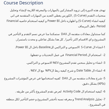
Course Description
تهدف هذه الدورة إلى تزويد المشاركين بالمهارات والمعرفة اللازمة لإنشاء وتحليل
منحنيات التقدم (S-Curve) , الكورس يغطي العديد من المهارات المتقدمه في اني
كيفيه انشاء (S-Curve) و اظهاره داخل Power BI و كيفيه استخدام خاصيه Financial
Period داهل البريماف
كما سنتناول معادلات متقدمه ال DAX ستمكننا منا عرض نسم التقدم و التأخير في
المشروع و اي الاقسام اكثر تأخيرا , كل هذا بشكل تفاعلي و محدث باستمرار.
1-انشاء ال S-Curve الاسبوعي و التراكمي للBaseline داخل ال Power BI.
2- استخدام ال Financial Period في عمل التحديثات و حفظها.
3- انشاء و تحليل منحني تقدم المشروع EV% الاسبوعي و التراكمي.
4- انشاء ال Date Table و شرح كيفيه ربط الPV% مع ال EV% .
5- شرح معادلات متقدمه من ال DAX كفييه استخدامها في عرض المؤشرات المشروع
(KPIs) بشكل دقيق.
6- كيفيه استخدام ال Activity Code لعرض تقدم المشروع بأكثر من طريقه .
7- تحليل Trend Analysis و معرفه نسبه تأخشر المشروع و حجم التأخير لكل منطقه
في المشروع .