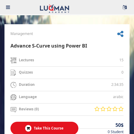
Management
Advance S-Curve using Power BI
15
Lectures
0
Quizzes
2:34:35
Duration
arabic
Language
Reviews (0)
50$
Take This Course
0 Student