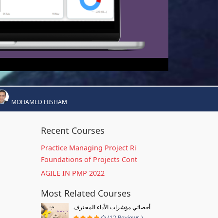
MOHAMED HISHAM
Recent Courses
Practice Managing Project Ri
Foundations of Projects Cont
AGILE IN PMP 2022
Most Related Courses
أخصائي مؤشرات الأداء المحترف
(12 Reviews )