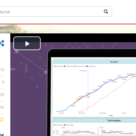
Play
Video
15
0
:35
bic
0$