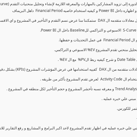
كما سنتناول معادلات متقدمه ال DAX و اي الاقسام اكثر تأخيرا , كل هذا بشكل تفاعلي و محدث باستمرار
ي علي خبره عمليه في اظهار تقدم المشروع لاحد اكبر البرامج و المشاريع و رفع التقارير لل