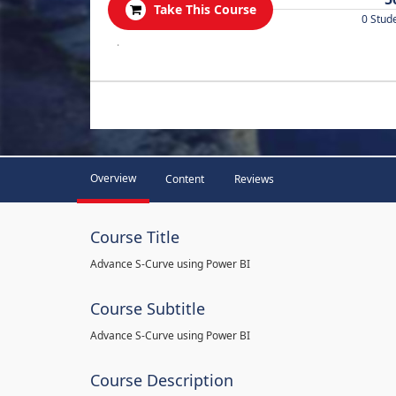
Take This Course
0 Stud
.
Overview
Content
Reviews
Course Title
Advance S-Curve using Power BI
Course Subtitle
Advance S-Curve using Power BI
Course Description