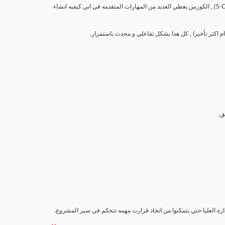
تهدف هذه الدورة إلى تزويد المشاركين بالمهارات والمعرفة اللازمة لإنشاء وتحليل منحنيات التقدم (S-Curve) , الكورس يغطي العديد من المهارات المتقدمه في اني كيفيه انشاء
اداره العليا حتي يتمكنوا من اتخاذ قرارت مهمه تتحكم في سير المشروع