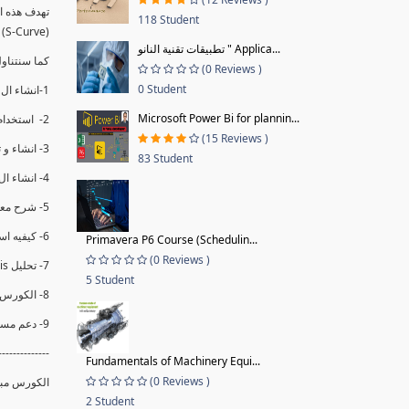
118 Student
(S-Curve) و اظهاره داخل Power BI و كيفيه استخدام خاصيه Financial Period داهل البريماف
تطبيقات تقنية النانو " Applica...
ستمكننا منا عرض نسم التقدم و التأخير في المشروع .
(0 Reviews )
0 Student
1-انشاء ال S-Curve الاسبوعي و التراكمي للBaseline داخل ال Power BI.
Microsoft Power Bi for plannin...
2- استخدام ال Financial Period في عمل التحديثات و حفظها.
(15 Reviews )
3- انشاء و تحليل منحني تقدم المشروع EV% الاسبوعي و التراكمي.
83 Student
4- انشاء ال Date Table و شرح كيفيه ربط الPV% مع ال EV% .
5- شرح معادلات متقدمه من ال DAX كفييه استخدامها في عرض المؤشرات المشروع (KPIs) بشكل دقيق.
6- كيفيه استخدام ال Activity Code لعرض تقدم المشروع بأكثر من طريقه .
Primavera P6 Course (Schedulin...
(0 Reviews )
7- تحليل Trend Analysis و معرفه نسبه تأخشر المشروع و حجم التأخير لكل منطقه في المشروع .
5 Student
8- الكورس مبني علي خبره عمليه .
9- دعم مستمر للكورس.
--------------
Fundamentals of Machinery Equi...
(0 Reviews )
الكورس مبن.
2 Student