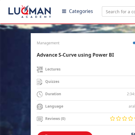
Categories
Management
Advance S-Curve using Power BI
Lectures
Quizzes
2:34
Duration
ara
Language
Reviews (0)
5