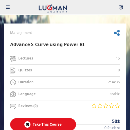
Management
Advance S-Curve using Power BI
15
Lectures
0
Quizzes
2:34:35
Duration
arabic
Language
Reviews (0)
50$
Take This Course
0 Student