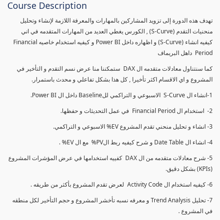
Course Description
تهدف هذه الدورة إلى تزويد المشاركين بالمهارات والمعرفة اللازمة لإنشاء وتحليل
منحنيات التقدم (S-Curve) , الكورس يغطي العديد من المهارات المتقدمه في اني
كيفيه انشاء (S-Curve) و اظهاره داخل Power BI و كيفيه استخدام خاصيه Financial
Period داهل البريماف
كما سنتناول معادلات متقدمه ال DAX ستمكننا منا عرض نسم التقدم و التأخير في
المشروع و اي الاقسام اكثر تأخيرا , كل هذا بشكل تفاعلي و محدث باستمرار.
1-انشاء ال S-Curve الاسبوعي و التراكمي للBaseline داخل ال Power BI.
2- استخدام ال Financial Period في عمل التحديثات و حفظها.
3- انشاء و تحليل منحني تقدم المشروع EV% الاسبوعي و التراكمي.
4- انشاء ال Date Table و شرح كيفيه ربط الPV% مع ال EV% .
5- شرح معادلات متقدمه من ال DAX كفييه استخدامها في عرض المؤشرات المشروع
(KPIs) بشكل دقيق.
6- كيفيه استخدام ال Activity Code لعرض تقدم المشروع بأكثر من طريقه .
7- تحليل Trend Analysis و معرفه نسبه تأخشر المشروع و حجم التأخير لكل منطقه
في المشروع .