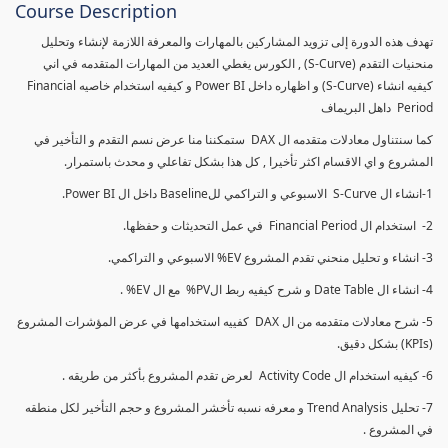
Course Description
تهدف هذه الدورة إلى تزويد المشاركين بالمهارات والمعرفة اللازمة لإنشاء وتحليل
منحنيات التقدم (S-Curve) , الكورس يغطي العديد من المهارات المتقدمه في اني
كيفيه انشاء (S-Curve) و اظهاره داخل Power BI و كيفيه استخدام خاصيه Financial
Period داهل البريماف
كما سنتناول معادلات متقدمه ال DAX ستمكننا منا عرض نسم التقدم و التأخير في
المشروع و اي الاقسام اكثر تأخيرا , كل هذا بشكل تفاعلي و محدث باستمرار.
1-انشاء ال S-Curve الاسبوعي و التراكمي للBaseline داخل ال Power BI.
2- استخدام ال Financial Period في عمل التحديثات و حفظها.
3- انشاء و تحليل منحني تقدم المشروع EV% الاسبوعي و التراكمي.
4- انشاء ال Date Table و شرح كيفيه ربط الPV% مع ال EV% .
5- شرح معادلات متقدمه من ال DAX كفييه استخدامها في عرض المؤشرات المشروع
(KPIs) بشكل دقيق.
6- كيفيه استخدام ال Activity Code لعرض تقدم المشروع بأكثر من طريقه .
7- تحليل Trend Analysis و معرفه نسبه تأخشر المشروع و حجم التأخير لكل منطقه
في المشروع .