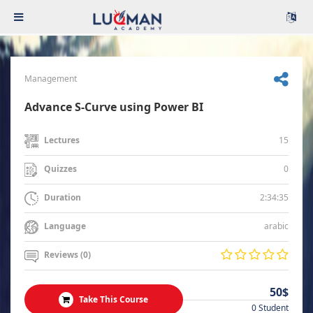
Management
Advance S-Curve using Power BI
15
Lectures
0
Quizzes
2:34:35
Duration
arabic
Language
Reviews (0)
50$
Take This Course
0 Student