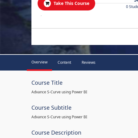
Take This Course
0 Stud
.
Overview
Content
Reviews
Course Title
Advance S-Curve using Power BI
Course Subtitle
Advance S-Curve using Power BI
Course Description