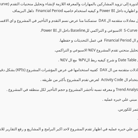
كما سنتناول معادلات متقدمه ال DAX و اي الاقسام اكثر تأخيرا , كل هذا بشكل تفاعلي و محدث باستمرار
ي علي خبره عمليه في اظهار تقدم المشروع لاحد اكبر البرامج و المشاريع و رفع التقارير لل