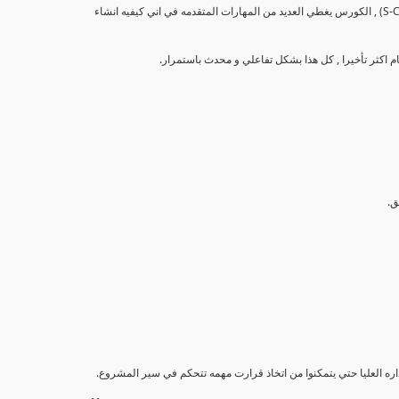
تهدف هذه الدورة إلى تزويد المشاركين بالمهارات والمعرفة اللازمة لإنشاء وتحليل منحنيات التقدم (S-Curve) , الكورس يغطي العديد من المهارات المتقدمه في اني كيفيه انشاء
اداره العليا حتي يتمكنوا من اتخاذ قرارت مهمه تتحكم في سير المشروع