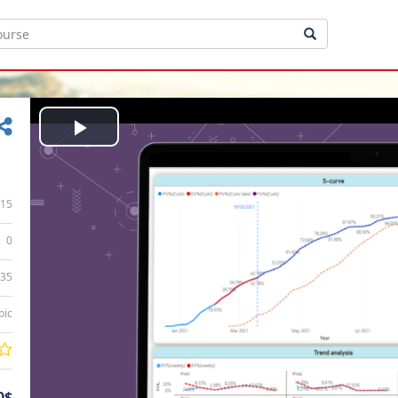
Play
Video
15
0
:35
bic
0$