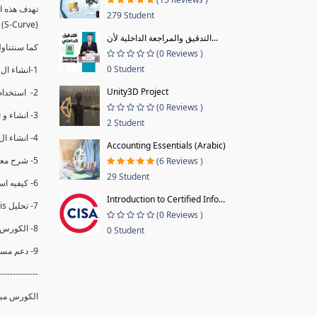
279 Student
(S-Curve) و اظهاره داخل Power BI و كيفيه استخدام خاصيه Financial Period داهل البريماف
التدقيق والمراجعة الداخلية لأن...
ستمكننا منا عرض نسم التقدم و التأخير في المشروع .
(0 Reviews )
0 Student
1-انشاء ال S-Curve الاسبوعي و التراكمي للBaseline داخل ال Power BI.
Unity3D Project
2- استخدام ال Financial Period في عمل التحديثات و حفظها.
(0 Reviews )
3- انشاء و تحليل منحني تقدم المشروع EV% الاسبوعي و التراكمي.
2 Student
4- انشاء ال Date Table و شرح كيفيه ربط الPV% مع ال EV% .
Accounting Essentials (Arabic)
5- شرح معادلات متقدمه من ال DAX كفييه استخدامها في عرض المؤشرات المشروع (KPIs) بشكل دقيق.
(6 Reviews )
29 Student
6- كيفيه استخدام ال Activity Code لعرض تقدم المشروع بأكثر من طريقه .
Introduction to Certified Info...
7- تحليل Trend Analysis و معرفه نسبه تأخشر المشروع و حجم التأخير لكل منطقه في المشروع .
(0 Reviews )
8- الكورس مبني علي خبره عمليه .
0 Student
9- دعم مستمر للكورس.
--------------
الكورس مبن.