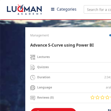
Categories
Management
Advance S-Curve using Power BI
Lectures
Quizzes
2:34
Duration
ara
Language
Reviews (0)
5