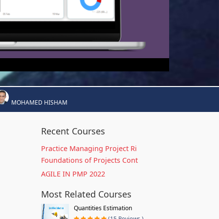
MOHAMED HISHAM
Recent Courses
Practice Managing Project Ri
Foundations of Projects Cont
AGILE IN PMP 2022
Most Related Courses
Quantities Estimation
(15 Reviews )