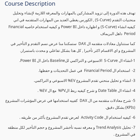
Course Description
تهدف هذه الدورة إلى تزويد المشاركين بالمهارات والمعرفة اللازمة لإنشاء وتحليل
منحنيات التقدم (S-Curve) , الكورس يغطي العديد من المهارات المتقدمه في اني
كيفيه انشاء (S-Curve) و اظهاره داخل Power BI و كيفيه استخدام خاصيه Financial
Period داهل البريماف
كما سنتناول معادلات متقدمه ال DAX ستمكننا منا عرض نسم التقدم و التأخير في
المشروع و اي الاقسام اكثر تأخيرا , كل هذا بشكل تفاعلي و محدث باستمرار.
1-انشاء ال S-Curve الاسبوعي و التراكمي للBaseline داخل ال Power BI.
2- استخدام ال Financial Period في عمل التحديثات و حفظها.
3- انشاء و تحليل منحني تقدم المشروع EV% الاسبوعي و التراكمي.
4- انشاء ال Date Table و شرح كيفيه ربط الPV% مع ال EV% .
5- شرح معادلات متقدمه من ال DAX كفييه استخدامها في عرض المؤشرات المشروع
(KPIs) بشكل دقيق.
6- كيفيه استخدام ال Activity Code لعرض تقدم المشروع بأكثر من طريقه .
7- تحليل Trend Analysis و معرفه نسبه تأخشر المشروع و حجم التأخير لكل منطقه
في المشروع .