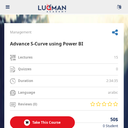
Management
Advance S-Curve using Power BI
15
Lectures
0
Quizzes
2:34:35
Duration
arabic
Language
Reviews (0)
50$
Take This Course
0 Student