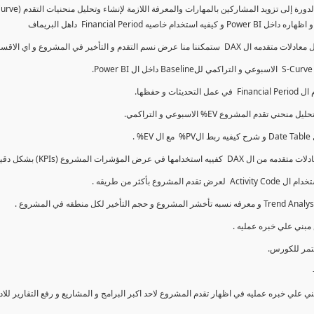
كما سنتناول معادلات متقدمه ال DAX و اي الاقسام اكثر تأخيرا , كل هذا بشكل تفاعلي و محدث باستمرار
ي علي خبره عمليه في اظهار تقدم المشروع لاحد اكبر البرامج و المشاريع و رفع التقارير لل