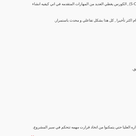
تهدف هذه الدورة إلى تزويد المشاركين بالمهارات والمعرفة اللازمة لإنشاء وتحليل منحنيات التقدم (S-Curve) , الكورس يغطي العديد من المهارات المتقدمه في اني كيفيه انشاء
اداره العليا حتي يتمكنوا من اتخاذ قرارت مهمه تتحكم في سير المشروع