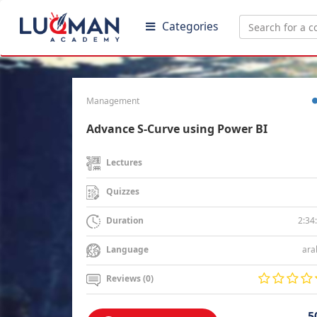
Categories
Management
Advance S-Curve using Power BI
Lectures
Quizzes
2:34
Duration
ara
Language
Reviews (0)
5