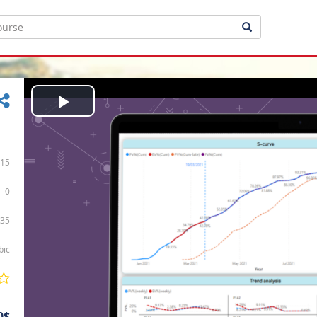
Play
Video
15
0
:35
bic
0$