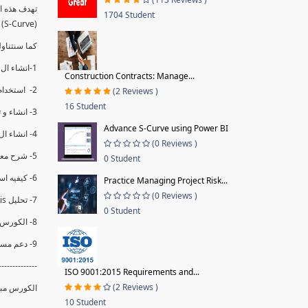
1704 Student
(S-Curve) و اظهاره داخل Power BI و كيفيه استخدام خاصيه Financial Period داهل البريماف
ستمكننا منا عرض نسم التقدم و التأخير في المشروع .
1-انشاء ال S-Curve الاسبوعي و التراكمي للBaseline داخل ال Power BI.
Construction Contracts: Manage...
2- استخدام ال Financial Period في عمل التحديثات و حفظها.
(2 Reviews )
16 Student
3- انشاء و تحليل منحني تقدم المشروع EV% الاسبوعي و التراكمي.
Advance S-Curve using Power BI
4- انشاء ال Date Table و شرح كيفيه ربط الPV% مع ال EV% .
(0 Reviews )
5- شرح معادلات متقدمه من ال DAX كفييه استخدامها في عرض المؤشرات المشروع (KPIs) بشكل دقيق.
0 Student
6- كيفيه استخدام ال Activity Code لعرض تقدم المشروع بأكثر من طريقه .
Practice Managing Project Risk...
(0 Reviews )
7- تحليل Trend Analysis و معرفه نسبه تأخشر المشروع و حجم التأخير لكل منطقه في المشروع .
0 Student
8- الكورس مبني علي خبره عمليه .
9- دعم مستمر للكورس.
--------------
ISO 9001:2015 Requirements and...
(2 Reviews )
الكورس مبن.
10 Student