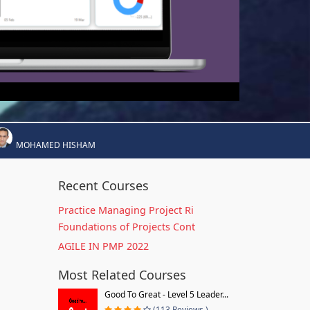
MOHAMED HISHAM
Recent Courses
Practice Managing Project Ri
Foundations of Projects Cont
AGILE IN PMP 2022
Most Related Courses
Good To Great - Level 5 Leader...
(113 Reviews )