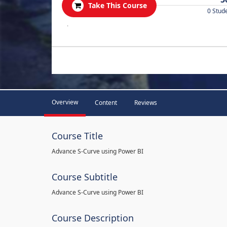
Take This Course
0 Stud
.
Overview
Content
Reviews
Course Title
Advance S-Curve using Power BI
Course Subtitle
Advance S-Curve using Power BI
Course Description