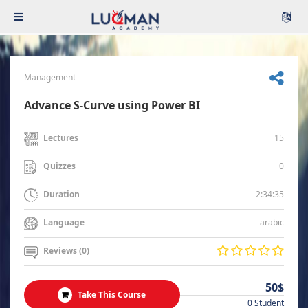
Management
Advance S-Curve using Power BI
15
Lectures
0
Quizzes
2:34:35
Duration
arabic
Language
Reviews (0)
50$
Take This Course
0 Student