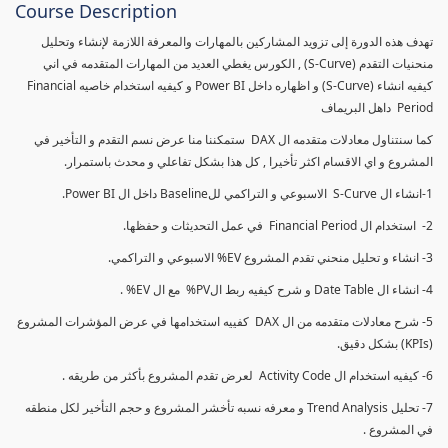
Course Description
تهدف هذه الدورة إلى تزويد المشاركين بالمهارات والمعرفة اللازمة لإنشاء وتحليل
منحنيات التقدم (S-Curve) , الكورس يغطي العديد من المهارات المتقدمه في اني
كيفيه انشاء (S-Curve) و اظهاره داخل Power BI و كيفيه استخدام خاصيه Financial
Period داهل البريماف
كما سنتناول معادلات متقدمه ال DAX ستمكننا منا عرض نسم التقدم و التأخير في
المشروع و اي الاقسام اكثر تأخيرا , كل هذا بشكل تفاعلي و محدث باستمرار.
1-انشاء ال S-Curve الاسبوعي و التراكمي للBaseline داخل ال Power BI.
2- استخدام ال Financial Period في عمل التحديثات و حفظها.
3- انشاء و تحليل منحني تقدم المشروع EV% الاسبوعي و التراكمي.
4- انشاء ال Date Table و شرح كيفيه ربط الPV% مع ال EV% .
5- شرح معادلات متقدمه من ال DAX كفييه استخدامها في عرض المؤشرات المشروع
(KPIs) بشكل دقيق.
6- كيفيه استخدام ال Activity Code لعرض تقدم المشروع بأكثر من طريقه .
7- تحليل Trend Analysis و معرفه نسبه تأخشر المشروع و حجم التأخير لكل منطقه
في المشروع .