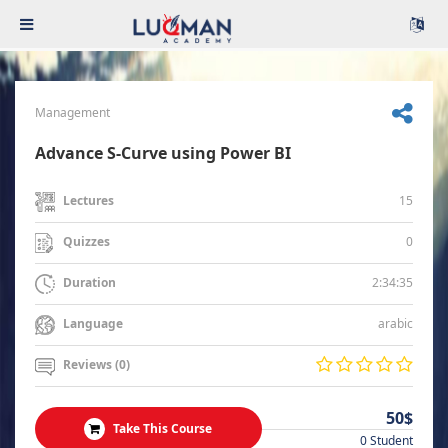
Management
Advance S-Curve using Power BI
15
Lectures
0
Quizzes
2:34:35
Duration
arabic
Language
Reviews (0)
50$
Take This Course
0 Student