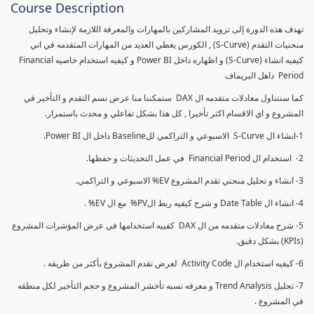
Course Description
تهدف هذه الدورة إلى تزويد المشاركين بالمهارات والمعرفة اللازمة لإنشاء وتحليل
منحنيات التقدم (S-Curve) , الكورس يغطي العديد من المهارات المتقدمه في اني
كيفيه انشاء (S-Curve) و اظهاره داخل Power BI و كيفيه استخدام خاصيه Financial
Period داهل البريماف
كما سنتناول معادلات متقدمه ال DAX ستمكننا منا عرض نسم التقدم و التأخير في
المشروع و اي الاقسام اكثر تأخيرا , كل هذا بشكل تفاعلي و محدث باستمرار.
1-انشاء ال S-Curve الاسبوعي و التراكمي للBaseline داخل ال Power BI.
2- استخدام ال Financial Period في عمل التحديثات و حفظها.
3- انشاء و تحليل منحني تقدم المشروع EV% الاسبوعي و التراكمي.
4- انشاء ال Date Table و شرح كيفيه ربط الPV% مع ال EV% .
5- شرح معادلات متقدمه من ال DAX كفييه استخدامها في عرض المؤشرات المشروع
(KPIs) بشكل دقيق.
6- كيفيه استخدام ال Activity Code لعرض تقدم المشروع بأكثر من طريقه .
7- تحليل Trend Analysis و معرفه نسبه تأخشر المشروع و حجم التأخير لكل منطقه
في المشروع .