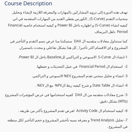
Course Description
تهدف هذه الدورة إلى تزويد المشاركين بالمهارات والمعرفة اللازمة لإنشاء وتحليل
منحنيات التقدم (S-Curve) , الكورس يغطي العديد من المهارات المتقدمه في اني
كيفيه انشاء (S-Curve) و اظهاره داخل Power BI و كيفيه استخدام خاصيه Financial
Period داهل البريماف
كما سنتناول معادلات متقدمه ال DAX ستمكننا منا عرض نسم التقدم و التأخير في
المشروع و اي الاقسام اكثر تأخيرا , كل هذا بشكل تفاعلي و محدث باستمرار.
1-انشاء ال S-Curve الاسبوعي و التراكمي للBaseline داخل ال Power BI.
2- استخدام ال Financial Period في عمل التحديثات و حفظها.
3- انشاء و تحليل منحني تقدم المشروع EV% الاسبوعي و التراكمي.
4- انشاء ال Date Table و شرح كيفيه ربط الPV% مع ال EV% .
5- شرح معادلات متقدمه من ال DAX كفييه استخدامها في عرض المؤشرات المشروع
(KPIs) بشكل دقيق.
6- كيفيه استخدام ال Activity Code لعرض تقدم المشروع بأكثر من طريقه .
7- تحليل Trend Analysis و معرفه نسبه تأخشر المشروع و حجم التأخير لكل منطقه
في المشروع .