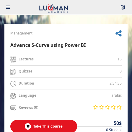
Management
Advance S-Curve using Power BI
15
Lectures
0
Quizzes
2:34:35
Duration
arabic
Language
Reviews (0)
50$
Take This Course
0 Student