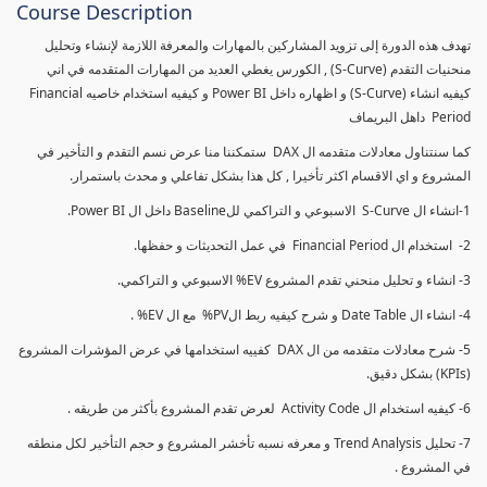
Course Description
تهدف هذه الدورة إلى تزويد المشاركين بالمهارات والمعرفة اللازمة لإنشاء وتحليل
منحنيات التقدم (S-Curve) , الكورس يغطي العديد من المهارات المتقدمه في اني
كيفيه انشاء (S-Curve) و اظهاره داخل Power BI و كيفيه استخدام خاصيه Financial
Period داهل البريماف
كما سنتناول معادلات متقدمه ال DAX ستمكننا منا عرض نسم التقدم و التأخير في
المشروع و اي الاقسام اكثر تأخيرا , كل هذا بشكل تفاعلي و محدث باستمرار.
1-انشاء ال S-Curve الاسبوعي و التراكمي للBaseline داخل ال Power BI.
2- استخدام ال Financial Period في عمل التحديثات و حفظها.
3- انشاء و تحليل منحني تقدم المشروع EV% الاسبوعي و التراكمي.
4- انشاء ال Date Table و شرح كيفيه ربط الPV% مع ال EV% .
5- شرح معادلات متقدمه من ال DAX كفييه استخدامها في عرض المؤشرات المشروع
(KPIs) بشكل دقيق.
6- كيفيه استخدام ال Activity Code لعرض تقدم المشروع بأكثر من طريقه .
7- تحليل Trend Analysis و معرفه نسبه تأخشر المشروع و حجم التأخير لكل منطقه
في المشروع .