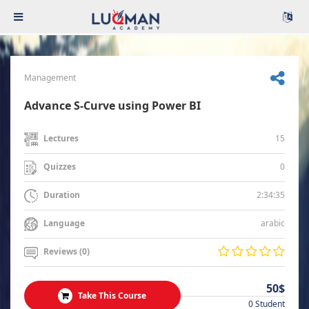
Management
Advance S-Curve using Power BI
15
Lectures
0
Quizzes
2:34:35
Duration
arabic
Language
Reviews (0)
50$
Take This Course
0 Student