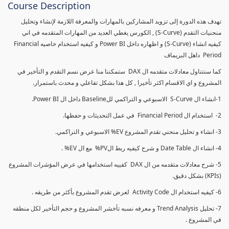
Course Description
تهدف هذه الدورة إلى تزويد المشاركين بالمهارات والمعرفة اللازمة لإنشاء وتحليل
منحنيات التقدم (S-Curve) , الكورس يغطي العديد من المهارات المتقدمه في اني
كيفيه انشاء (S-Curve) و اظهاره داخل Power BI و كيفيه استخدام خاصيه Financial
Period داهل البريماف
كما سنتناول معادلات متقدمه ال DAX ستمكننا منا عرض نسم التقدم و التأخير في
المشروع و اي الاقسام اكثر تأخيرا , كل هذا بشكل تفاعلي و محدث باستمرار.
1-انشاء ال S-Curve الاسبوعي و التراكمي للBaseline داخل ال Power BI.
2- استخدام ال Financial Period في عمل التحديثات و حفظها.
3- انشاء و تحليل منحني تقدم المشروع EV% الاسبوعي و التراكمي.
4- انشاء ال Date Table و شرح كيفيه ربط الPV% مع ال EV% .
5- شرح معادلات متقدمه من ال DAX كفييه استخدامها في عرض المؤشرات المشروع
(KPIs) بشكل دقيق.
6- كيفيه استخدام ال Activity Code لعرض تقدم المشروع بأكثر من طريقه .
7- تحليل Trend Analysis و معرفه نسبه تأخشر المشروع و حجم التأخير لكل منطقه
في المشروع .