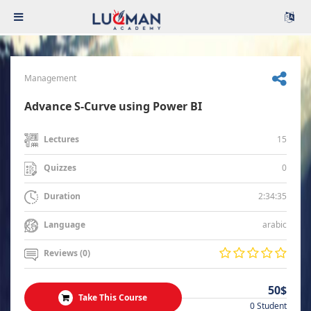
Management
Advance S-Curve using Power BI
15
Lectures
0
Quizzes
2:34:35
Duration
arabic
Language
Reviews (0)
50$
Take This Course
0 Student