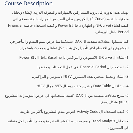
Course Description
تهدف هذه الدورة إلى تزويد المشاركين بالمهارات والمعرفة اللازمة لإنشاء وتحليل
منحنيات التقدم (S-Curve) , الكورس يغطي العديد من المهارات المتقدمه في اني
كيفيه انشاء (S-Curve) و اظهاره داخل Power BI و كيفيه استخدام خاصيه Financial
Period داهل البريماف
كما سنتناول معادلات متقدمه ال DAX ستمكننا منا عرض نسم التقدم و التأخير في
المشروع و اي الاقسام اكثر تأخيرا , كل هذا بشكل تفاعلي و محدث باستمرار.
1-انشاء ال S-Curve الاسبوعي و التراكمي للBaseline داخل ال Power BI.
2- استخدام ال Financial Period في عمل التحديثات و حفظها.
3- انشاء و تحليل منحني تقدم المشروع EV% الاسبوعي و التراكمي.
4- انشاء ال Date Table و شرح كيفيه ربط الPV% مع ال EV% .
5- شرح معادلات متقدمه من ال DAX كفييه استخدامها في عرض المؤشرات المشروع
(KPIs) بشكل دقيق.
6- كيفيه استخدام ال Activity Code لعرض تقدم المشروع بأكثر من طريقه .
7- تحليل Trend Analysis و معرفه نسبه تأخشر المشروع و حجم التأخير لكل منطقه
في المشروع .