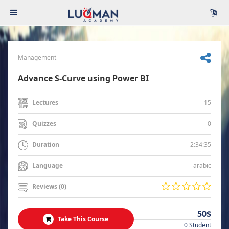
Management
Advance S-Curve using Power BI
15
Lectures
0
Quizzes
2:34:35
Duration
arabic
Language
Reviews (0)
50$
Take This Course
0 Student