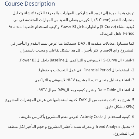
Course Description
تهدف هذه الدورة إلى تزويد المشاركين بالمهارات والمعرفة اللازمة لإنشاء وتحليل
منحنيات التقدم (S-Curve) , الكورس يغطي العديد من المهارات المتقدمه في اني
كيفيه انشاء (S-Curve) و اظهاره داخل Power BI و كيفيه استخدام خاصيه Financial
Period داهل البريماف
كما سنتناول معادلات متقدمه ال DAX ستمكننا منا عرض نسم التقدم و التأخير في
المشروع و اي الاقسام اكثر تأخيرا , كل هذا بشكل تفاعلي و محدث باستمرار.
1-انشاء ال S-Curve الاسبوعي و التراكمي للBaseline داخل ال Power BI.
2- استخدام ال Financial Period في عمل التحديثات و حفظها.
3- انشاء و تحليل منحني تقدم المشروع EV% الاسبوعي و التراكمي.
4- انشاء ال Date Table و شرح كيفيه ربط الPV% مع ال EV% .
5- شرح معادلات متقدمه من ال DAX كفييه استخدامها في عرض المؤشرات المشروع
(KPIs) بشكل دقيق.
6- كيفيه استخدام ال Activity Code لعرض تقدم المشروع بأكثر من طريقه .
7- تحليل Trend Analysis و معرفه نسبه تأخشر المشروع و حجم التأخير لكل منطقه
في المشروع .