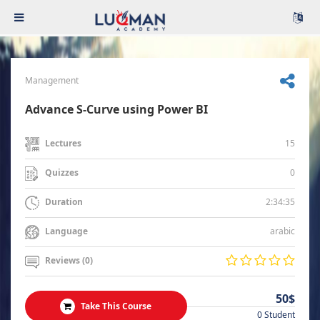
Management
Advance S-Curve using Power BI
15
Lectures
0
Quizzes
2:34:35
Duration
arabic
Language
Reviews (0)
50$
Take This Course
0 Student