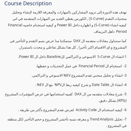
Course Description
تهدف هذه الدورة إلى تزويد المشاركين بالمهارات والمعرفة اللازمة لإنشاء وتحليل
منحنيات التقدم (S-Curve) , الكورس يغطي العديد من المهارات المتقدمه في اني
كيفيه انشاء (S-Curve) و اظهاره داخل Power BI و كيفيه استخدام خاصيه Financial
Period داهل البريماف
كما سنتناول معادلات متقدمه ال DAX ستمكننا منا عرض نسم التقدم و التأخير في
المشروع و اي الاقسام اكثر تأخيرا , كل هذا بشكل تفاعلي و محدث باستمرار.
1-انشاء ال S-Curve الاسبوعي و التراكمي للBaseline داخل ال Power BI.
2- استخدام ال Financial Period في عمل التحديثات و حفظها.
3- انشاء و تحليل منحني تقدم المشروع EV% الاسبوعي و التراكمي.
4- انشاء ال Date Table و شرح كيفيه ربط الPV% مع ال EV% .
5- شرح معادلات متقدمه من ال DAX كفييه استخدامها في عرض المؤشرات المشروع
(KPIs) بشكل دقيق.
6- كيفيه استخدام ال Activity Code لعرض تقدم المشروع بأكثر من طريقه .
7- تحليل Trend Analysis و معرفه نسبه تأخشر المشروع و حجم التأخير لكل منطقه
في المشروع .