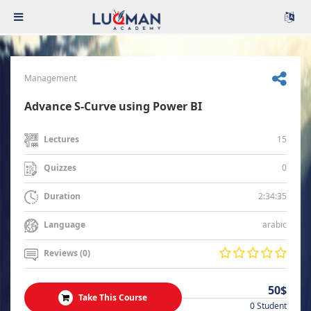
Management
Advance S-Curve using Power BI
15
Lectures
0
Quizzes
2:34:35
Duration
arabic
Language
Reviews (0)
50$
Take This Course
0 Student