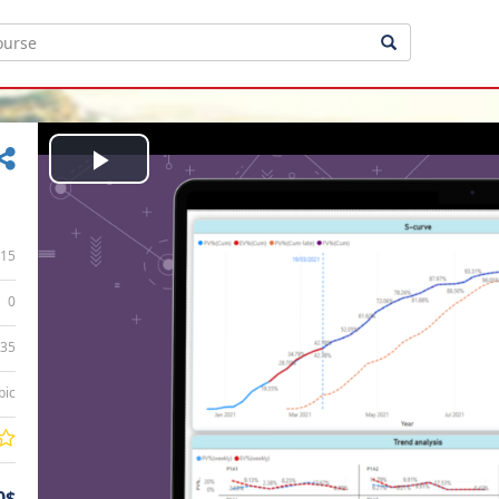
Play
Video
15
0
:35
bic
0$