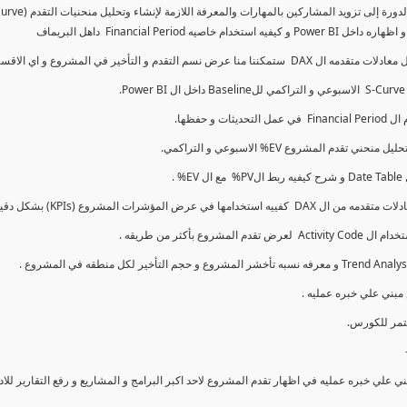
كما سنتناول معادلات متقدمه ال DAX و اي الاقسام اكثر تأخيرا , كل هذا بشكل تفاعلي و محدث باستمرار
ي علي خبره عمليه في اظهار تقدم المشروع لاحد اكبر البرامج و المشاريع و رفع التقارير لل