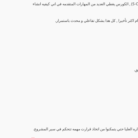
تهدف هذه الدورة إلى تزويد المشاركين بالمهارات والمعرفة اللازمة لإنشاء وتحليل منحنيات التقدم (S-Curve) , الكورس يغطي العديد من المهارات المتقدمه في اني كيفيه انشاء
اداره العليا حتي يتمكنوا من اتخاذ قرارت مهمه تتحكم في سير المشروع