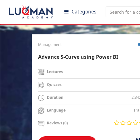
Categories
Management
Advance S-Curve using Power BI
Lectures
Quizzes
2:34
Duration
ara
Language
Reviews (0)
5