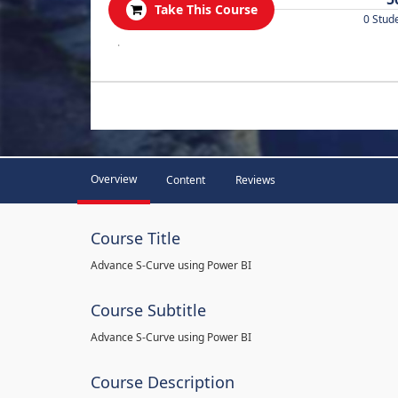
Take This Course
0 Stud
.
Overview
Content
Reviews
Course Title
Advance S-Curve using Power BI
Course Subtitle
Advance S-Curve using Power BI
Course Description