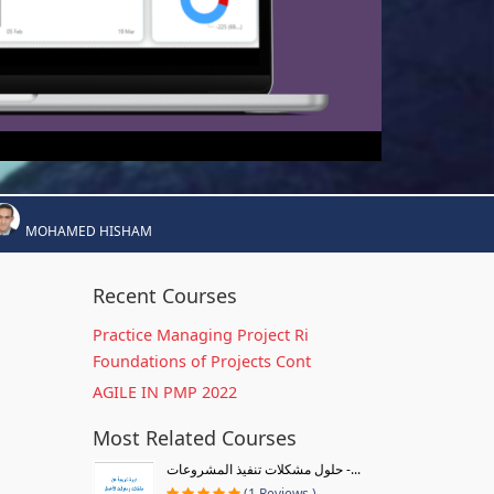
MOHAMED HISHAM
Recent Courses
Practice Managing Project Ri
Foundations of Projects Cont
AGILE IN PMP 2022
Most Related Courses
حلول مشكلات تنفيذ المشروعات -...
(1 Reviews )