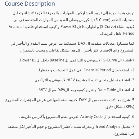
Course Description
تهدف هذه الدورة إلى تزويد المشاركين بالمهارات والمعرفة اللازمة لإنشاء وتحليل
منحنيات التقدم (S-Curve) , الكورس يغطي العديد من المهارات المتقدمه في اني
كيفيه انشاء (S-Curve) و اظهاره داخل Power BI و كيفيه استخدام خاصيه Financial
Period داهل البريماف
كما سنتناول معادلات متقدمه ال DAX ستمكننا منا عرض نسم التقدم و التأخير في
المشروع و اي الاقسام اكثر تأخيرا , كل هذا بشكل تفاعلي و محدث باستمرار.
1-انشاء ال S-Curve الاسبوعي و التراكمي للBaseline داخل ال Power BI.
2- استخدام ال Financial Period في عمل التحديثات و حفظها.
3- انشاء و تحليل منحني تقدم المشروع EV% الاسبوعي و التراكمي.
4- انشاء ال Date Table و شرح كيفيه ربط الPV% مع ال EV% .
5- شرح معادلات متقدمه من ال DAX كفييه استخدامها في عرض المؤشرات المشروع
(KPIs) بشكل دقيق.
6- كيفيه استخدام ال Activity Code لعرض تقدم المشروع بأكثر من طريقه .
7- تحليل Trend Analysis و معرفه نسبه تأخشر المشروع و حجم التأخير لكل منطقه
في المشروع .