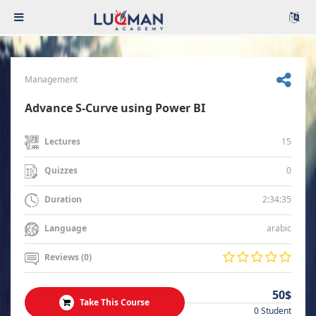
Management
Advance S-Curve using Power BI
15
Lectures
0
Quizzes
2:34:35
Duration
arabic
Language
Reviews (0)
50$
Take This Course
0 Student