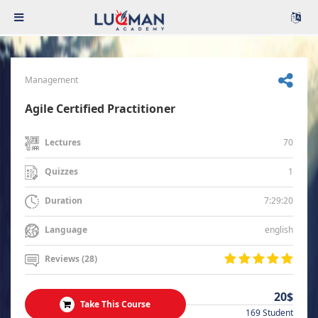
Management
Agile Certified Practitioner
70
Lectures
1
Quizzes
7:29:20
Duration
english
Language
Reviews (28)
20$
Take This Course
169 Student