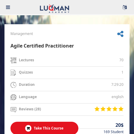
Management
Agile Certified Practitioner
70
Lectures
1
Quizzes
7:29:20
Duration
english
Language
Reviews (28)
20$
Take This Course
169 Student