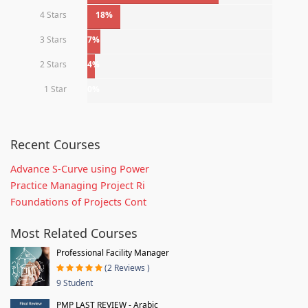
4 Stars
18%
3 Stars
7%
2 Stars
4%
1 Star
0%
Recent Courses
Advance S-Curve using Power
Practice Managing Project Ri
Foundations of Projects Cont
Most Related Courses
Professional Facility Manager
(2 Reviews )
9 Student
PMP LAST REVIEW - Arabic