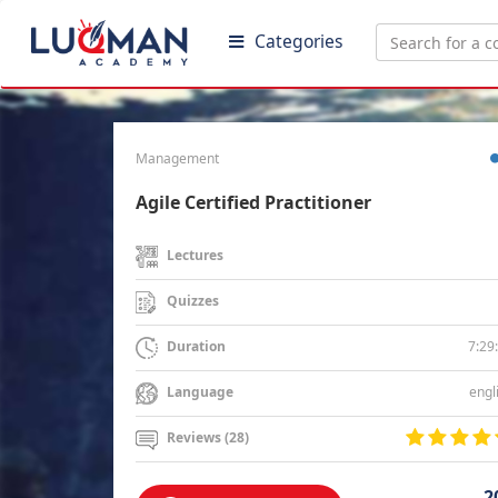
Categories
Management
Agile Certified Practitioner
Lectures
Quizzes
7:29
Duration
engl
Language
Reviews (28)
2