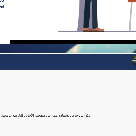
ent
 Practitioner Course)- الكورس خاص بشهادة ممارس منهجية الأجايل الخاصة بـ معهد إدارة المشروعات