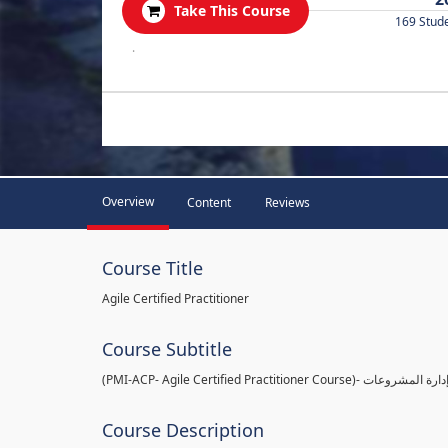
Take This Course
169 Stud
.
Overview
Content
Reviews
Course Title
Agile Certified Practitioner
Course Subtitle
(PMI-ACP- Agile Certified
Course Description