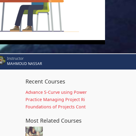
Instructor
MAHMOUD NASSAR
Recent Courses
Advance S-Curve using Power
Practice Managing Project Ri
Foundations of Projects Cont
Most Related Courses