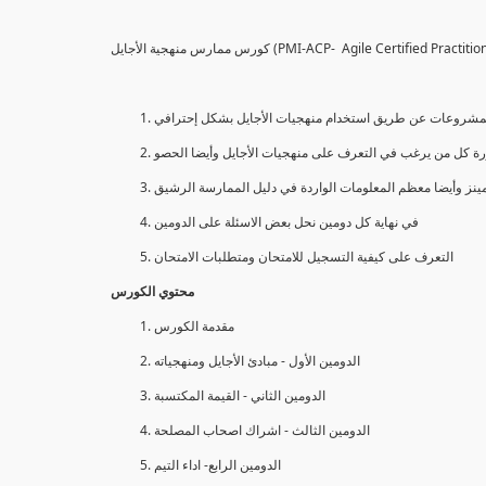
كورس ممارس منهجية الأجايل (PMI-ACP- Agile Certified Pra
 المشروعات عن طريق استخدام منهجيات الأجايل بشكل إحترافي
نز وأيضا معظم المعلومات الواردة في دليل الممارسة الرشيق
في نهاية كل دومين نحل بعض الاسئلة على الدومين
التعرف على كيفية التسجيل للامتحان ومتطلبات الامتحان
محتوي الكورس
مقدمة الكورس
الدومين الأول - مبادئ الأجايل ومنهجياته
الدومين الثاني - القيمة المكتسبة
الدومين الثالث - اشراك اصحاب المصلحة
الدومين الرابع- اداء التيم