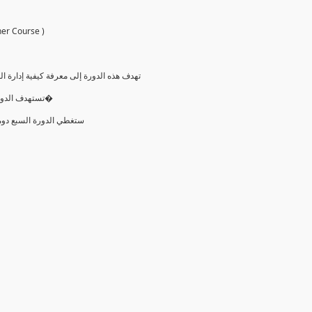
ctitioner Course )
تهدف هذه الدورة إلى معرفة كيفية إدارة
تستهدف الدورة كل من يرغب في التعرف على منهجيات الأجايل وأيضا الحصو�
ستغطي الدورة السبع دومي