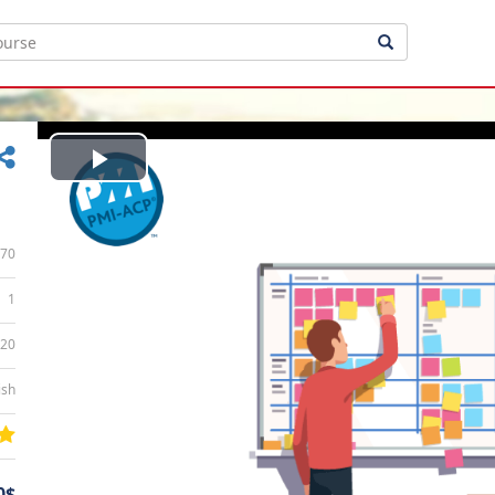
Play
Video
70
1
:20
ish
0$