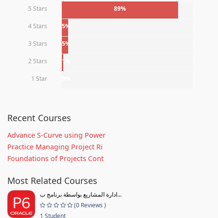
5 Stars
89%
4 Stars
5%
3 Stars
5%
2 Stars
1%
1 Star
0%
Recent Courses
Advance S-Curve using Power
Practice Managing Project Ri
Foundations of Projects Cont
Most Related Courses
ادارة المشاريع بواسطة برنامج ب...
(0 Reviews )
1 Student