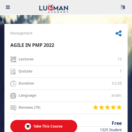
Management
AGILE IN PMP 2022
13
Lectures
1
Quizzes
3:2:38
Duration
arabic
Language
Reviews (79)
Free
Take This Course
1325 Student