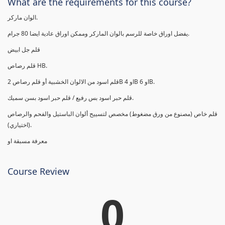
What are the requirements for this course?
الوان ماركر.
يفضل اوراق خاصة للرسم بالوان الماركر وممكن اوراق عادية ايضا 80 جرام.
قلم جل ابيض
قلم رصاص HB.
قلم اسود من الالوان الخشبية أو قلم رصاص 2B او 4B او 6B.
قلم حبر اسود بس رفيع / قلم حبر اسود بسن سميك.
قلم خاص (مصنوع من ورق مضغوط) مخصص لتسييح ألوان الباستيل والفحم والرصاص
(اختياري).
معرفة مسبقة او
Course Review
0