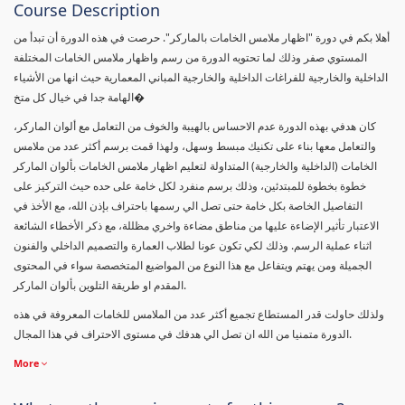
Course Description
أهلا بكم في دورة "اظهار ملامس الخامات بالماركر". حرصت في هذه الدورة أن تبدأ من
المستوي صفر وذلك لما تحتويه الدورة من رسم واظهار ملامس الخامات المختلفة
الداخلية والخارجية للفراغات الداخلية والخارجية المباني المعمارية حيث انها من الأشياء
الهامة جدا في خيال كل متخ�
كان هدفي بهذه الدورة عدم الاحساس بالهيبة والخوف من التعامل مع ألوان الماركر،
والتعامل معها بناء على تكنيك مبسط وسهل، ولهذا قمت برسم أكثر عدد من ملامس
الخامات (الداخلية والخارجية) المتداولة لتعليم اظهار ملامس الخامات بألوان الماركر
خطوة بخطوة للمبتدئين، وذلك برسم منفرد لكل خامة على حده حيث التركيز على
التفاصيل الخاصة بكل خامة حتى تصل الي رسمها باحتراف بإذن الله، مع الأخذ في
الاعتبار تأثير الإضاءة عليها من مناطق مضاءة واخري مظللة، مع ذكر الأخطاء الشائعة
اثناء عملية الرسم. وذلك لكي تكون عونا لطلاب العمارة والتصميم الداخلي والفنون
الجميلة ومن يهتم ويتفاعل مع هذا النوع من المواضيع المتخصصة سواء في المحتوى
المقدم او طريقة التلوين بألوان الماركر.
ولذلك حاولت قدر المستطاع تجميع أكثر عدد من الملامس للخامات المعروفة في هذه
الدورة متمنيا من الله ان تصل الي هدفك في مستوى الاحتراف في هذا المجال.
More