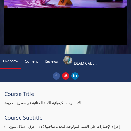
Overview
Content
Reviews
ISLAM GABER
Course Title
الإختبارات الكيميائية للأدلة الجنائية في مسرح الجريمة
Course Subtitle
( إجراء الإختبارات علي العينة البيولوجية لتحديد صاحبها ( دم – عرق – سائل منوي –