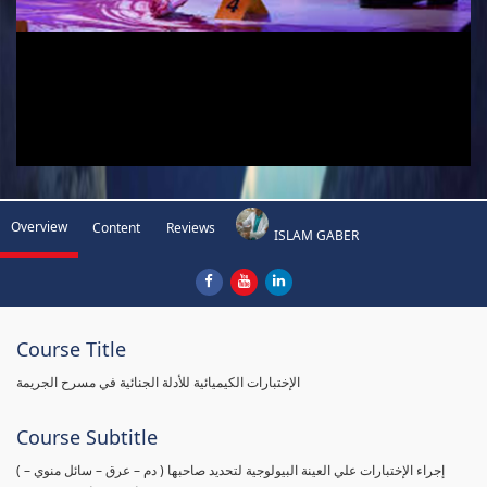
Overview
Content
Reviews
ISLAM GABER
Course Title
الإختبارات الكيميائية للأدلة الجنائية في مسرح الجريمة
Course Subtitle
( إجراء الإختبارات علي العينة البيولوجية لتحديد صاحبها ( دم – عرق – سائل منوي –