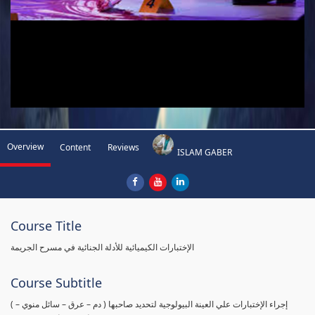
Overview
Content
Reviews
ISLAM GABER
Course Title
الإختبارات الكيميائية للأدلة الجنائية في مسرح الجريمة
Course Subtitle
( إجراء الإختبارات علي العينة البيولوجية لتحديد صاحبها ( دم – عرق – سائل منوي –