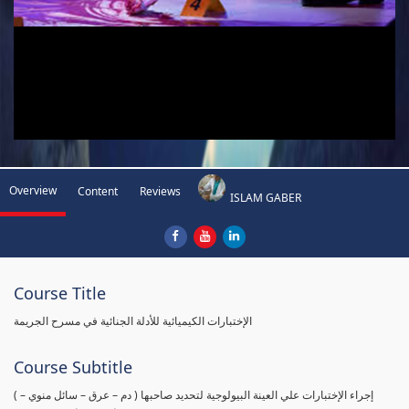
Overview
Content
Reviews
ISLAM GABER
Course Title
الإختبارات الكيميائية للأدلة الجنائية في مسرح الجريمة
Course Subtitle
( إجراء الإختبارات علي العينة البيولوجية لتحديد صاحبها ( دم – عرق – سائل منوي –