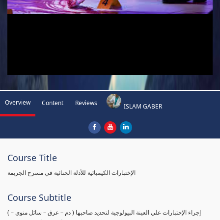
Overview
Content
Reviews
ISLAM GABER
Course Title
الإختبارات الكيميائية للأدلة الجنائية في مسرح الجريمة
Course Subtitle
( إجراء الإختبارات علي العينة البيولوجية لتحديد صاحبها ( دم – عرق – سائل منوي –