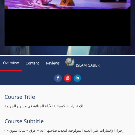
Overview
Content
Reviews
ISLAM GABER
Course Title
الإختبارات الكيميائية للأدلة الجنائية في مسرح الجريمة
Course Subtitle
( إجراء الإختبارات علي العينة البيولوجية لتحديد صاحبها ( دم – عرق – سائل منوي –