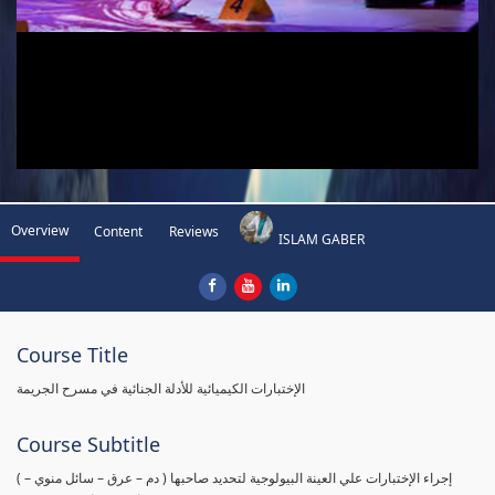
Overview
Content
Reviews
ISLAM GABER
Course Title
الإختبارات الكيميائية للأدلة الجنائية في مسرح الجريمة
Course Subtitle
( إجراء الإختبارات علي العينة البيولوجية لتحديد صاحبها ( دم – عرق – سائل منوي –