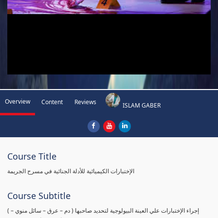
Overview
Content
Reviews
ISLAM GABER
Course Title
الإختبارات الكيميائية للأدلة الجنائية في مسرح الجريمة
Course Subtitle
( إجراء الإختبارات علي العينة البيولوجية لتحديد صاحبها ( دم – عرق – سائل منوي –