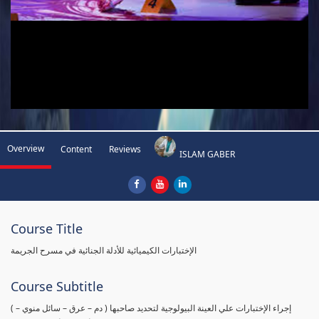
Overview
Content
Reviews
ISLAM GABER
Course Title
الإختبارات الكيميائية للأدلة الجنائية في مسرح الجريمة
Course Subtitle
( إجراء الإختبارات علي العينة البيولوجية لتحديد صاحبها ( دم – عرق – سائل منوي –