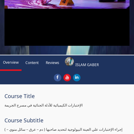
Overview
Content
Reviews
ISLAM GABER
Course Title
الإختبارات الكيميائية للأدلة الجنائية في مسرح الجريمة
Course Subtitle
( إجراء الإختبارات علي العينة البيولوجية لتحديد صاحبها ( دم – عرق – سائل منوي –