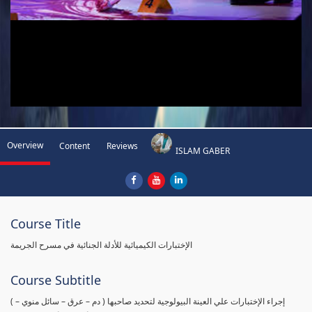
Overview
Content
Reviews
ISLAM GABER
Course Title
الإختبارات الكيميائية للأدلة الجنائية في مسرح الجريمة
Course Subtitle
( إجراء الإختبارات علي العينة البيولوجية لتحديد صاحبها ( دم – عرق – سائل منوي –