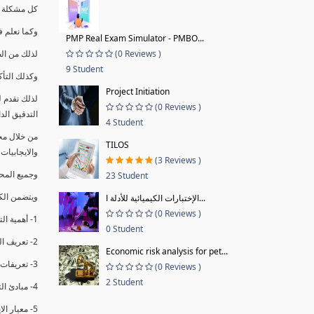
كل مشكلة ه
وكما نعلم ف
PMP Real Exam Simulator - PMBO...
(0 Reviews )
لذلك من ال
9 Student
وكذلك التأك
Project Initiation
لذلك نقدم 
(0 Reviews )
التدقيق الد
4 Student
من خلال مج
TILOS
والايجابيات
(3 Reviews )
وجميع المحاضر
23 Student
ويتضمن الك
الإختبارات الكيميائية للأدلة ا...
(0 Reviews )
1- أهمية التدقيق الداخلي وتعريفه.
0 Student
2- تعريف التدقيق وأنواعه الرئيسية.
Economic risk analysis for pet...
3- تعريفات ومفاهيم عن التدقيق الداخلي.
(0 Reviews )
2 Student
4- مبادئ التدقيق.
5- معيار الايزو 19011:2018.