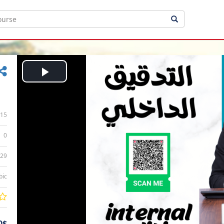
Play
Video
15
0
:29
bic
0$