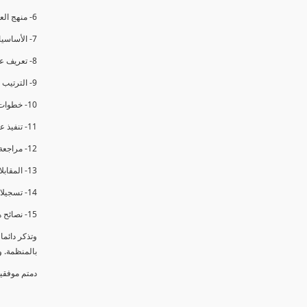
6- منهج العملية في التدقيق الداخلي.
7- الأساسيات المتعلقة بعملية التدقيق الداخلي.
8- تعريف عدم المطابقة والملاحظات.
9- الترتيب والتنظيم للتدقيق الداخلي.
10- خطوات عملية التدقيق الداخلي.
11- تنفيذ عملية التدقيق الداخلي والاجتماع الافتتاحي.
12- مراجعة السجلات والوثائق.
13- المقابلات مع الموظفين ومراقبة الانشطة والمرافق.
14- تسجيلات الأدلة أثناء التدقيق.
15- نصائح هامة لتدقيق ناجح.
وتذكر دائم
بالمنظمة. 
دمتم موفقي